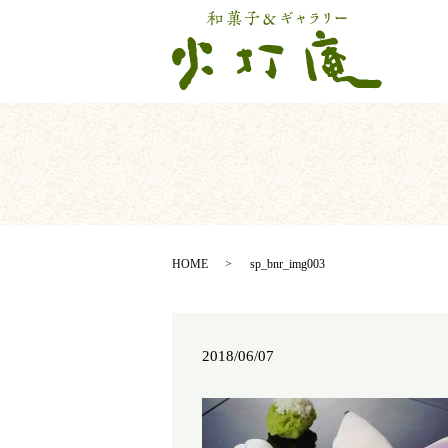
HOME
sp_bnr_img003
2018/06/07