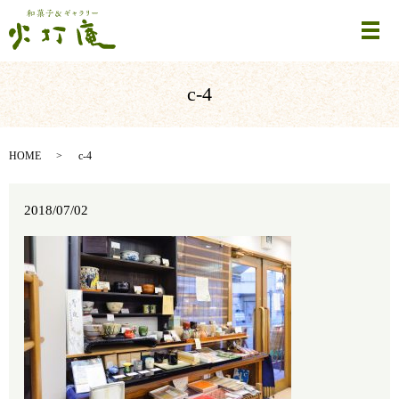
メ
c-4
HOME
c-4
2018/07/02